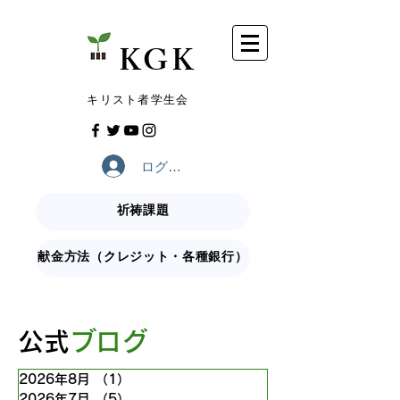
​KGK
​キリスト者学生会
ログイン
祈祷課題
献金方法（クレジット・各種銀行）
​公式
ブログ
2026年8月
（1）
1件の記事
2026年7月
（5）
5件の記事