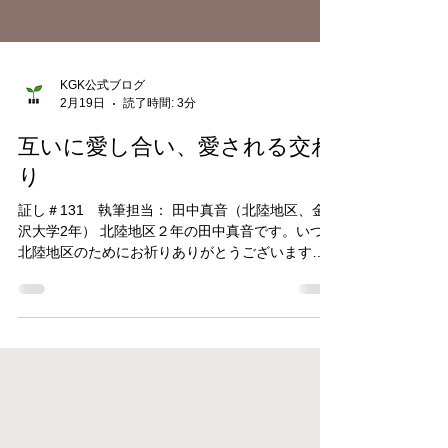
KGK公式ブログ
2月19日
読了時間: 3分
互いに愛し合い、愛される交わ
り
証し＃131 執筆担当： 田中真音（北陸地区、金
沢大学2年） 北陸地区２年の田中真音です。いつも
北陸地区のためにお祈りありがとうございます。
北陸地区が多くの人の支えと祈りによってここま
で活動できていることに感謝します。 北陸地区は
全国の中でも規模の小さな地区です。コロナ禍に
よって北陸地区は学生が急激に減少し、運営委員
を立てることができなくなってしまったそうで