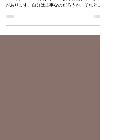
証し＃132 執筆担当： 井上暁希（北海道地区担
当主事） GAの時代からいつも悩み続けていること
があります。自分は主事なのだろうか、それとも
井上暁希なのだろうか。それとも両方なのだろう
かという問いです。 KGKの主事として歩む中で、
いつも井上暁希としての自分と、主事として見ら
れる自分の葛藤があります。まさか主事が礼拝に
遅刻しないよね。まさか、主事が聖書を読みたく
ないなんて思わないよね。まさか主事が。そんな
声が自分の中から聞こえてきます。でも、僕だっ
て、眠すぎる日曜日の朝や、聖書を開けなくなる
時もあります。教会楽しいと思えない時もありま
す。 クリスチャンとして、生きる自分と、まるで
真逆なように見える自分が同時に存在する。この
表と裏のような、ギャップに苦しみながら、神を
礼拝している。これが僕の等身大の姿です。表を
頑張れば頑張るほど、裏側にある闇もまた深くな
っていくように感じる。その繰り返しを生きてい
ます。 でも、同時にそんな相反する自分の姿に気
づく時、神様を礼拝することは、「私が」という
主語を手放すことだと強く教えられています。 自