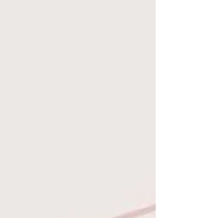
す。（そのためか自分が去年初めて北陸の教会で
成実主事と会ったときに学生や教会の方と「新入
生が与えられるように祈っていて…。来てくれて
よかった～！！」と喜んでいました。）しかし、
現在は約30名の学生が学内聖研や地区活動に繋が
り、活動することができるようになりました。ま
た、県代表という役割を設けて地区の活動を学生
たちで考える体制が整ってきました。 今年度の北
陸地区のテーマは「互いに愛し合う会～福音をあ
なたにも～」です。今ある交わりを大切にしなが
ら、自分の周りの人にも福音を伝え、自分たちの
交わりに多くの人が招かれるように祈りながら活
動してきました。規模が小さい地区だからこそ活
動に参加するとほぼ全員の