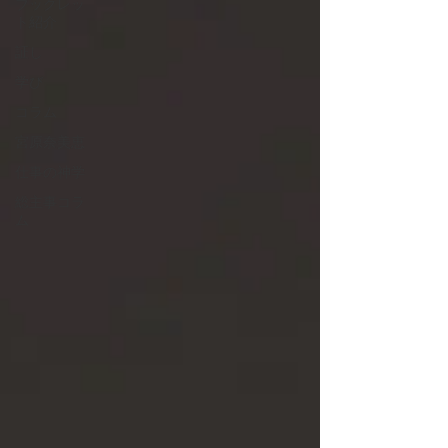
ブックレッ
ト紹介
証し
学び
コラム
宮原奈美恵
仕事の神学
総主事コラ
ム