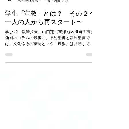
KGK公式ブログ
2021年9月29日
読了時間: 3分
学生「宣教」とは？ その２ 〜
一人の人から再スタート〜
学び#2 執筆担当：山口翔（東海地区担当主事）
前回のコラムの最後に、旧約聖書と新約聖書で
は、文化命令の実現という「宣教」は共通して描
かれているものの、その手段が変わっていること
をお分かちしました。今回は、そのことについて
詳しく見ていきたいと思います。...