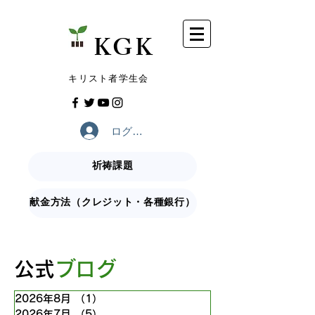
​KGK
​キリスト者学生会
ログイン
祈祷課題
献金方法（クレジット・各種銀行）
​公式
ブログ
2026年8月
（1）
1件の記事
2026年7月
（5）
5件の記事