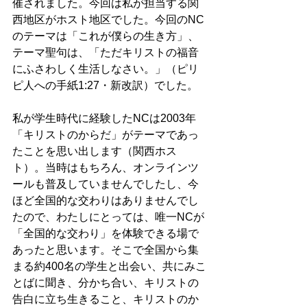
催されました。今回は私が担当する関
西地区がホスト地区でした。今回のNC
のテーマは「これが僕らの生き方」、
テーマ聖句は、「ただキリストの福音
にふさわしく生活しなさい。」（ピリ
ピ人への手紙1:27・新改訳）でした。
私が学生時代に経験したNCは2003年
「キリストのからだ」がテーマであっ
たことを思い出します（関西ホス
ト）。当時はもちろん、オンラインツ
ールも普及していませんでしたし、今
ほど全国的な交わりはありませんでし
たので、わたしにとっては、唯一NCが
「全国的な交わり」を体験できる場で
あったと思います。そこで全国から集
まる約400名の学生と出会い、共にみこ
とばに聞き、分かち合い、キリストの
告白に立ち生きること、キリストのか