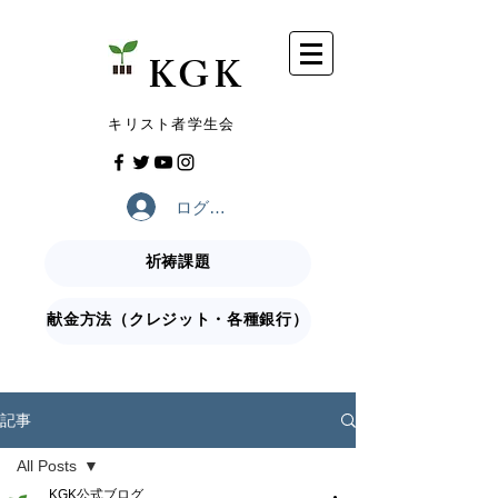
​KGK
​キリスト者学生会
ログイン
祈祷課題
献金方法（クレジット・各種銀行）
記事
All Posts
KGK公式ブログ