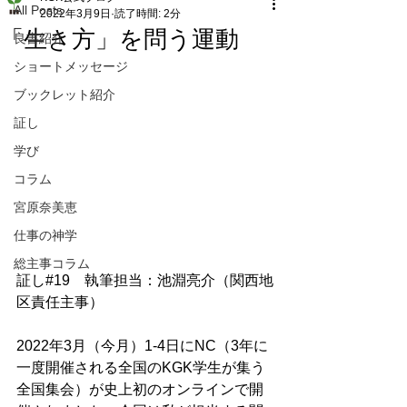
All Posts
2022年3月9日
読了時間: 2分
「生き方」を問う運動
良書紹介
ショートメッセージ
ブックレット紹介
証し
学び
コラム
宮原奈美恵
仕事の神学
総主事コラム
証し#19　執筆担当：池淵亮介（関西地
区責任主事）
2022年3月（今月）1-4日にNC（3年に
一度開催される全国のKGK学生が集う
全国集会）が史上初のオンラインで開