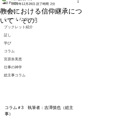
All Posts
2022年12月28日
読了時間: 2分
教会における信仰継承につ
良書紹介
いて・その3
ショートメッセージ
ブックレット紹介
証し
学び
コラム
宮原奈美恵
仕事の神学
総主事コラム
コラム＃3　執筆者：吉澤慎也（総主
事）