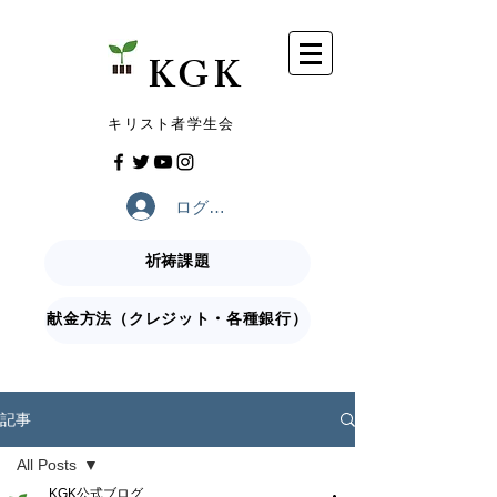
​KGK
​キリスト者学生会
ログイン
祈祷課題
献金方法（クレジット・各種銀行）
記事
All Posts
KGK公式ブログ