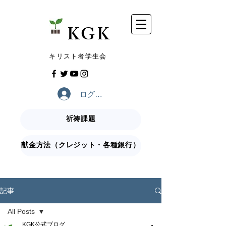
​KGK
​キリスト者学生会
ログイン
祈祷課題
献金方法（クレジット・各種銀行）
記事
All Posts
KGK公式ブログ