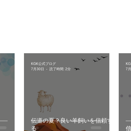
KGK公式ブログ
K
7月30日
読了時間: 2分
7月
伝道の夏？良い羊飼いを信頼す
て
る