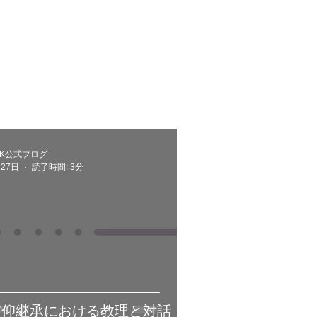
GK公式ブログ
27日
読了時間: 3分
信仰継承における教理と対話