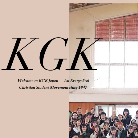
​KGK
Welcome to KGK Japan — An Evangelical
Christian Student Movement since 1947