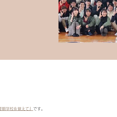
夏期学校を覚えて
』
です。