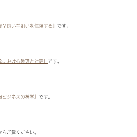
夏？良い羊飼いを信頼する
』
です。
承における教理と対話
』
です。
器ビジネスの神学』
です。
からご覧ください。