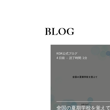
​BLOG
KGK公式ブログ
4 日前
読了時間: 1分
全国の夏期学校を覚え