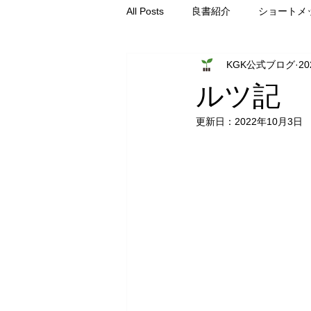
All Posts
良書紹介
ショートメ
KGK公式ブログ
2
仕事の神学
総主事コラム
ルツ記
更新日：
2022年10月3日