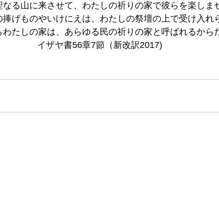
聖なる山に来させて、わたしの祈りの家で彼らを楽しま
の捧げものやいけにえは、わたしの祭壇の上で受け入れ
らわたしの家は、あらゆる民の祈りの家と呼ばれるから
イザヤ書56章7節（新改訳2017)