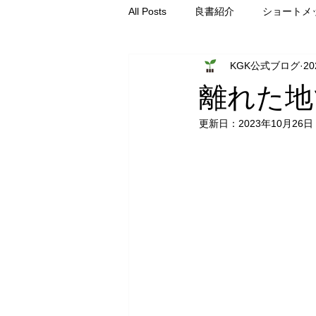
All Posts
良書紹介
ショートメ
KGK公式ブログ
2
仕事の神学
総主事コラム
離れた地
更新日：
2023年10月26日