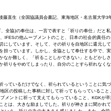
当：後藤直生（全国協議員会書記、東海地区・名古屋大学3
下、全協)の奉仕は、一言で表すと「祈りの奉仕」だと
、IFESの他ムーブメントのこと、日本の社会的責任
切にしています。そして、その祈りを自地区に還元して
を担っています。しかし、全協として奉仕する中で、実
かなか難しく、「祈ることしかできない」ともどかしさ
か祈りをやめてしまったり、自分のことすら祈れなくな
祈っているだけでなく、祈られているということに気づ
地区の投稿した事柄に対して祈ってもらっていること、
ーブメントに祈って支えてもらっていること、KGKが
ことは、大きな励ましでした。祈りが神さまに聞かれて