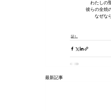
わたしの
彼らの全焼
なぜな
証し
最新記事