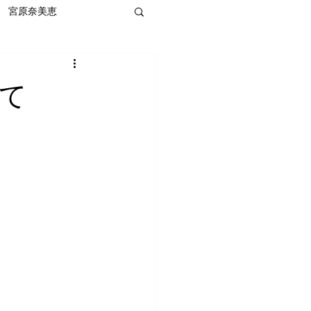
宮原奈美恵
て