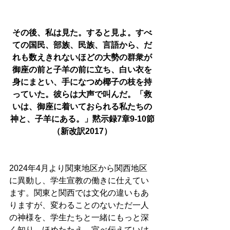
その後、私は見た。すると見よ。すべ
ての国民、部族、民族、言語から、だ
れも数えきれないほどの大勢の群衆が
御座の前と子羊の前に立ち、白い衣を
身にまとい、手になつめ椰子の枝を持
っていた。彼らは大声で叫んだ。「救
いは、御座に着いておられる私たちの
神と、子羊にある。」黙示録7章9-10節
（新改訳2017）
2024年4月より関東地区から関西地区
に異動し、学生宣教の働きに仕えてい
ます。関東と関西では文化の違いもあ
りますが、変わることのないただ一人
の神様を、学生たちと一緒にもっと深
く知り、ほめたたえ、宣べ伝えていけ