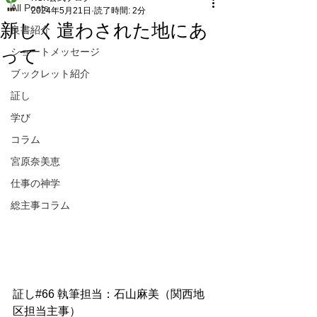
All Posts
2024年5月21日
読了時間: 2分
新しく遣わされた地にあ
良書紹介
って
ショートメッセージ
ブックレット紹介
証し
学び
コラム
宮原奈美恵
仕事の神学
総主事コラム
証し#66 執筆担当：石山麻美（関西地
区担当主事）