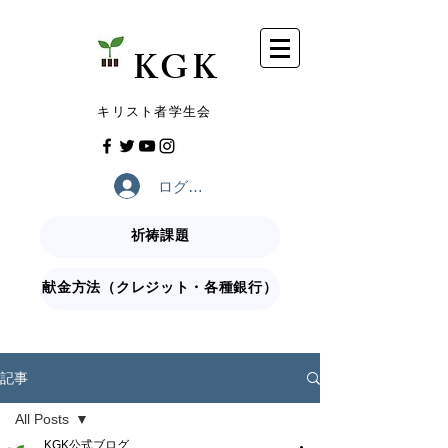
​KGK
​キリスト者学生会
ログイン
祈祷課題
献金方法（クレジット・各種銀行）
記事
All Posts
KGK公式ブログ