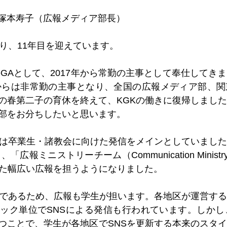
：塚本寿子（広報メディア部長）
なり、11年目を迎えています。
のGAとして、2017年から常勤の主事として奉仕してき
年からは非常勤の主事となり、全国の広報メディア部、
の春第二子の育休を終えて、KGKの働きに復帰しまし
部をお分ちしたいと思います。
々は卒業生・諸教会に向けた発信をメインとしていまし
「広報ミニストリーチーム（Communication Ministr
めた幅広い広報を担うようになりました。
きであるため、広報も学生が担います。各地区が運営す
ック単位でSNSによる発信も行われています。しかし
つことで、学生が各地区でSNSを更新する本来のスタ