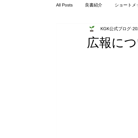
All Posts
良書紹介
ショートメ
KGK公式ブログ
2
仕事の神学
総主事コラム
広報につ