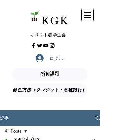
​KGK
​キリスト者学生会
ログイン
祈祷課題
献金方法（クレジット・各種銀行）
記事
All Posts
KGK公式ブログ