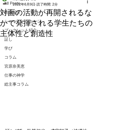
All Posts
2022年6月9日
読了時間: 2分
対面の活動が再開されるな
良書紹介
かで発揮される学生たちの
ショートメッセージ
主体性と創造性
ブックレット紹介
証し
学び
コラム
宮原奈美恵
仕事の神学
総主事コラム