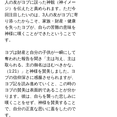
人の友がヨブに誤った神観（神イメー
ジ）を伝えたと責められます。ただ今
回注目したいのは、3人の友がヨブに寄
り添ったからこそ、家族・財産・健康
を失ったヨブが、自らの苦難の意味を
神様に嘆くことができたということで
す。
ヨブは財産と自分の子供が一瞬にして
奪われた報告を聞き「主は与え、主は
取られる。主の御名はほむべきかな。
（1:21）」と神様を賛美しました。ヨ
ブの信仰深さに感服させられますが、
ヨブ記を読み進めていくと、この時の
ヨブの賛美は表面的であることが分か
ります。彼は、自らを襲った悲しみに
嘆くことをせず、神様を賛美すること
で、自分の正直な思いに蓋をしたので
す。