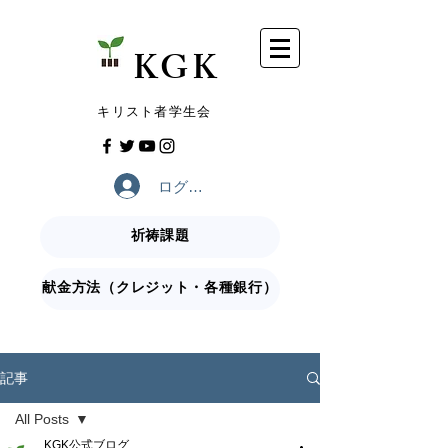
​KGK
​キリスト者学生会
ログイン
祈祷課題
献金方法（クレジット・各種銀行）
記事
All Posts
KGK公式ブログ