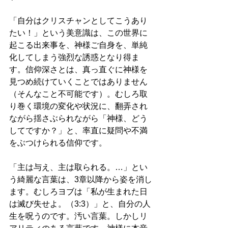
「自分はクリスチャンとしてこうあり
たい！」という美意識は、この世界に
起こる出来事を、神様ご自身を、単純
化してしまう強烈な誘惑となり得ま
す。信仰深さとは、真っ直ぐに神様を
見つめ続けていくことではありません
（そんなこと不可能です）。むしろ取
り巻く環境の変化や状況に、翻弄され
ながら揺さぶられながら「神様、どう
してですか？」と、率直に疑問や不満
をぶつけられる信仰です。
「主は与え、主は取られる。…」とい
う綺麗な言葉は、3章以降から姿を消し
ます。むしろヨブは「私が生まれた日
は滅び失せよ。（3:3）」と、自分の人
生を呪うのです。汚い言葉。しかしリ