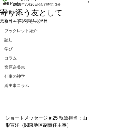
All Posts
2023年7月26日
読了時間: 3分
寄り添う友として
良書紹介
更新日：
2023年11月16日
ショートメッセージ
ブックレット紹介
証し
学び
コラム
宮原奈美恵
仕事の神学
総主事コラム
ショートメッセージ＃25 執筆担当：山
形宣洋（関東地区副責任主事）