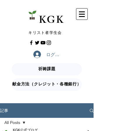
​KGK
​キリスト者学生会
ログイン
祈祷課題
献金方法（クレジット・各種銀行）
記事
All Posts
KGK公式ブログ