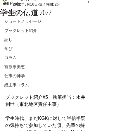
All Posts
2022年3月16日
読了時間: 2分
学生の伝道 2022
良書紹介
ショートメッセージ
ブックレット紹介
証し
学び
コラム
宮原奈美恵
仕事の神学
総主事コラム
ブックレット紹介#5　執筆担当：永井
創世（東北地区責任主事）
学生時代、まだKGKに対して半信半疑
の気持ちで参加していた頃、先輩の持