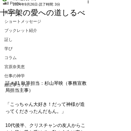
All Posts
2024年9月26日
読了時間: 3分
十字架の愛への道しるべ
良書紹介
ショートメッセージ
ブックレット紹介
証し
学び
コラム
宮原奈美恵
仕事の神学
証＃81 執筆担当：杉山琴映（事務宣教
総主事コラム
局担当主事）
「こっちゃん大好き！だって神様が造
ってくださったんだもん。」
10代後半、クリスチャンの友人からこ