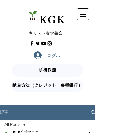
​KGK
​キリスト者学生会
ログイン
祈祷課題
献金方法（クレジット・各種銀行）
記事
All Posts
KGK公式ブログ