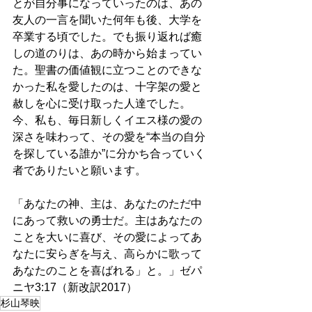
とが自分事になっていったのは、あの
友人の一言を聞いた何年も後、大学を
卒業する頃でした。でも振り返れば癒
しの道のりは、あの時から始まってい
た。聖書の価値観に立つことのできな
かった私を愛したのは、十字架の愛と
赦しを心に受け取った人達でした。
今、私も、毎日新しくイエス様の愛の
深さを味わって、その愛を“本当の自分
を探している誰か”に分かち合っていく
者でありたいと願います。
「あなたの神、主は、あなたのただ中
にあって救いの勇士だ。主はあなたの
ことを大いに喜び、その愛によってあ
なたに安らぎを与え、高らかに歌って
あなたのことを喜ばれる」と。」ゼパ
ニヤ3:17（新改訳2017）
杉山琴映